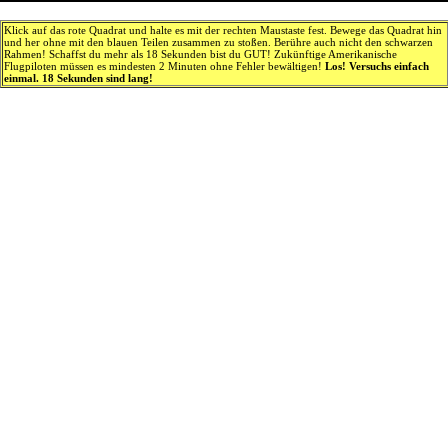
Klick auf das rote Quadrat und halte es mit der rechten Maustaste fest. Bewege das Quadrat hin
und her ohne mit den blauen Teilen zusammen zu stoßen. Berühre auch nicht den schwarzen
Rahmen! Schaffst du mehr als 18 Sekunden bist du GUT! Zukünftige Amerikanische
Flugpiloten müssen es mindesten 2 Minuten ohne Fehler bewältigen!
Los! Versuchs einfach
einmal. 18 Sekunden sind lang!