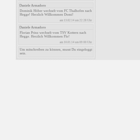
Daniele Armadoro
Dominik Höber wechselt vom FC Thalhofen nach
Hegge! Herzlich Willkommen Domi!
am 13.02.14 um 22:28 Uhr
Daniele Armadoro
Florian Prinz wechselt vom TSV Kottern nach
Hegge. Herzlich Willkommen Flo!
am 10.01.14 um 09:00 Uhr
Um mitschreiben zu können, musst Du eingeloggt
sein.