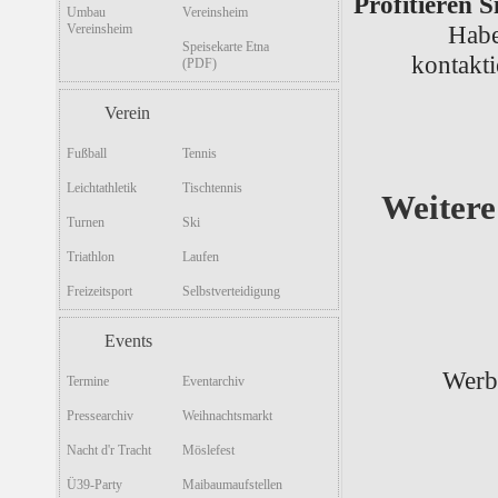
Profitieren S
Umbau
Vereinsheim
Habe
Vereinsheim
Speisekarte Etna
kontakti
(PDF)
Verein
Fußball
Tennis
Leichtathletik
Tischtennis
Weiter
Turnen
Ski
Triathlon
Laufen
Freizeitsport
Selbstverteidigung
Events
Werbu
Termine
Eventarchiv
Pressearchiv
Weihnachtsmarkt
Nacht d'r Tracht
Möslefest
Ü39-Party
Maibaumaufstellen