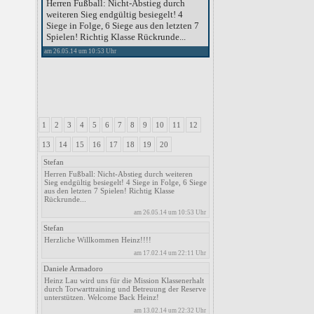
Herren Fußball: Nicht-Abstieg durch
weiteren Sieg endgültig besiegelt! 4
Siege in Folge, 6 Siege aus den letzten 7
Spielen! Richtig Klasse Rückrunde...
am 26.05.14 um 10:53 Uhr
1
2
3
4
5
6
7
8
9
10
11
12
13
14
15
16
17
18
19
20
Stefan
Herren Fußball: Nicht-Abstieg durch weiteren
Sieg endgültig besiegelt! 4 Siege in Folge, 6 Siege
aus den letzten 7 Spielen! Richtig Klasse
Rückrunde...
am 26.05.14 um 10:53 Uhr
Stefan
Herzliche Willkommen Heinz!!!!
am 17.02.14 um 22:11 Uhr
Daniele Armadoro
Heinz Lau wird uns für die Mission Klassenerhalt
durch Torwarttraining und Betreuung der Reserve
unterstützen. Welcome Back Heinz!
am 13.02.14 um 22:32 Uhr